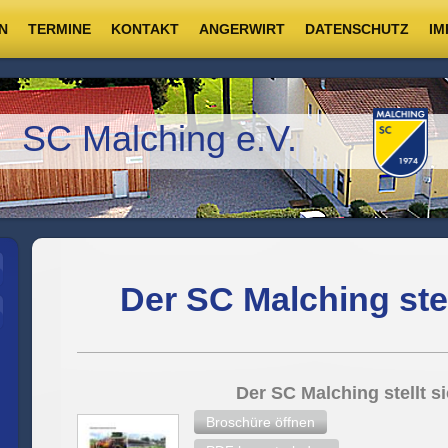
N
TERMINE
KONTAKT
ANGERWIRT
DATENSCHUTZ
IM
SC Malching e.V.
Der SC Malching stel
Der SC Malching stellt s
Broschüre öffnen