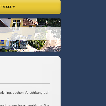
PRESSUM
n
alching, suchen Verstärkung auf
gen und neuem Vereinsgebäude. Wir