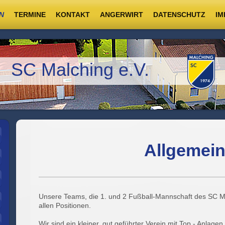
N
TERMINE
KONTAKT
ANGERWIRT
DATENSCHUTZ
IM
SC Malching e.V.
Allgemei
Unsere Teams, die 1. und 2 Fußball-Mannschaft des SC M
allen Positionen.
Wir sind ein kleiner, gut geführter Verein mit Top - Anla